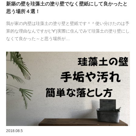
新築の壁を珪藻土の塗り壁でなく壁紙にして良かったと
思う場所４選！
我が家の内壁は珪藻土の塗り壁と壁紙です＾＾使い分けたのは予
算的な理由なんですが(;'∀')実際に住んでみて珪藻土の塗り壁にし
なくて良かった～と思う場所が…
2018.08.5