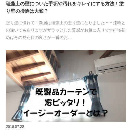
珪藻土の壁についた手垢や汚れをキレイにする方法！塗
り壁の掃除は大変？
塗り壁に憧れて～新居は珪藻土の塗り壁になりました＾＾漆喰と
の違いでもありますがザラッとした質感がお気に入りです(^^)/初
めはその見た目の良さが一番のお…
2018.07.22