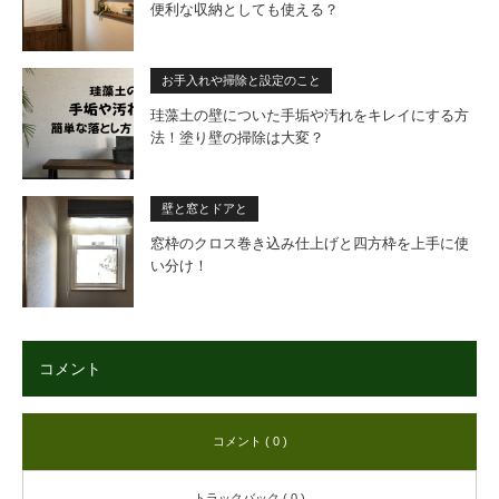
便利な収納としても使える？
お手入れや掃除と設定のこと
珪藻土の壁についた手垢や汚れをキレイにする方
法！塗り壁の掃除は大変？
壁と窓とドアと
窓枠のクロス巻き込み仕上げと四方枠を上手に使
い分け！
コメント
コメント ( 0 )
トラックバック ( 0 )