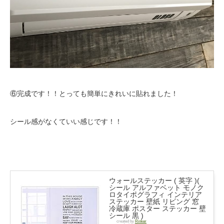
⑥完成です！！とっても簡単にきれいに貼れました！
シール感がなくていい感じです！！
ウォールステッカー ( 英字 )(
シール アルファベット モノク
ロタイポグラフィ インテリア
ステッカー 壁紙 リビング 窓
冷蔵庫 ポスター ステッカー 壁
シール 黒 )
created by
Rinker