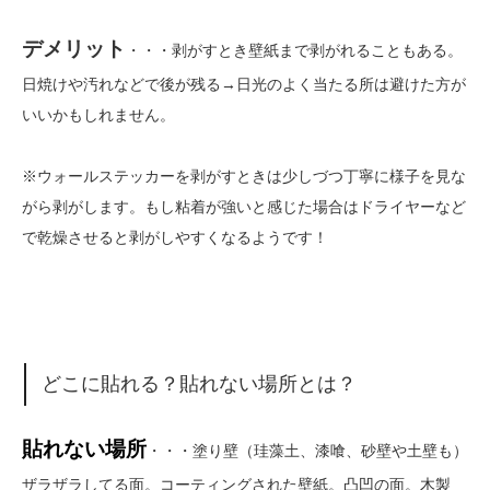
デメリット
・・・剥がすとき壁紙まで剥がれることもある。
日焼けや汚れなどで後が残る→日光のよく当たる所は避けた方が
いいかもしれません。
※ウォールステッカーを剥がすときは少しづつ丁寧に様子を見な
がら剥がします。もし粘着が強いと感じた場合はドライヤーなど
で乾燥させると剥がしやすくなるようです！
どこに貼れる？貼れない場所とは？
貼れない場所
・・・塗り壁（珪藻土、漆喰、砂壁や土壁も）
ザラザラしてる面。コーティングされた壁紙。凸凹の面。木製