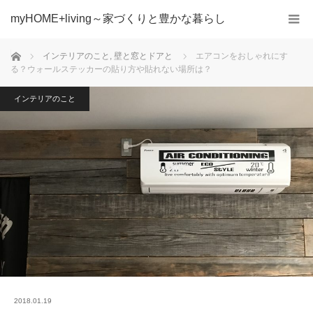
myHOME+living～家づくりと豊かな暮らし
ホーム
インテリアのこと
,
壁と窓とドアと
エアコンをおしゃれにす
る？ウォールステッカーの貼り方や貼れない場所は？
インテリアのこと
2018.01.19