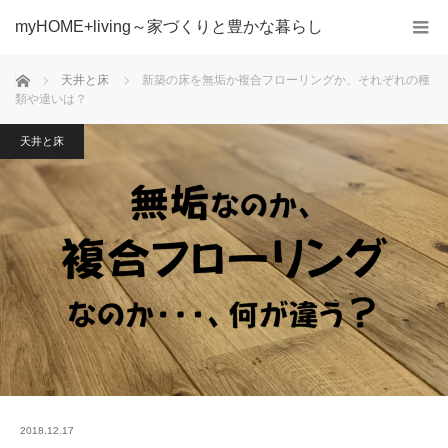
myHOME+living～家づくりと豊かな暮らし
ホーム
天井と床
新築の床を無垢か複合フローリングか、それぞれの種
類や違いは？
天井と床
2018.12.17