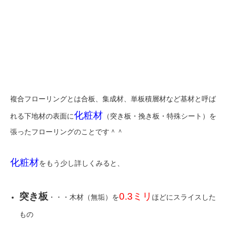
複合フローリングとは合板、集成材、単板積層材など基材と呼ば
化粧材
れる下地材の表面に
（突き板・挽き板・特殊シート）を
張ったフローリングのことです＾＾
化粧材
をもう少し詳しくみると、
突き板
0.3ミリ
・・・木材（無垢）を
ほどにスライスした
もの