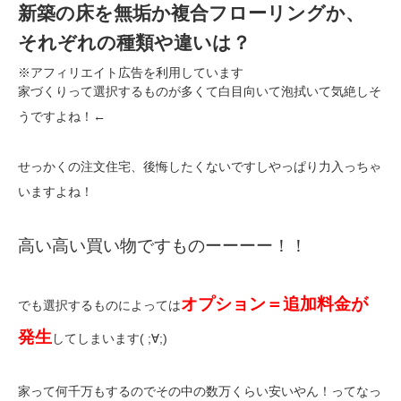
新築の床を無垢か複合フローリングか、
それぞれの種類や違いは？
※アフィリエイト広告を利用しています
家づくりって選択するものが多くて白目向いて泡拭いて気絶しそ
うですよね！←
せっかくの注文住宅、後悔したくないですしやっぱり力入っちゃ
いますよね！
高い高い買い物ですものーーーー！！
オ
プション＝
追加料金が
でも選択するものによっては
発生
してしまいます( ;∀;)
家って何千万もするのでその中の数万くらい安いやん！ってなっ