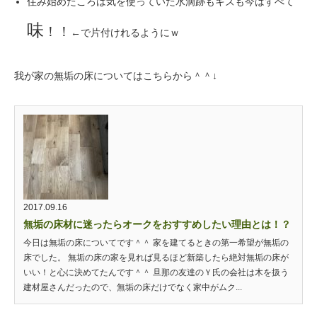
住み始めたころは気を使っていた水滴跡もキズも今はすべて
味
！！
←で片付けれるようにｗ
我が家の無垢の床についてはこちらから＾＾↓
2017.09.16
無垢の床材に迷ったらオークをおすすめしたい理由とは！？
今日は無垢の床についてです＾＾ 家を建てるときの第一希望が無垢の
床でした。 無垢の床の家を見れば見るほど新築したら絶対無垢の床が
いい！と心に決めてたんです＾＾ 旦那の友達のＹ氏の会社は木を扱う
建材屋さんだったので、無垢の床だけでなく家中がムク...