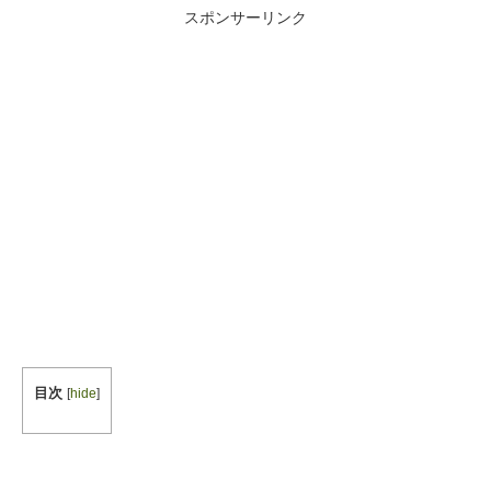
スポンサーリンク
目次
[
hide
]