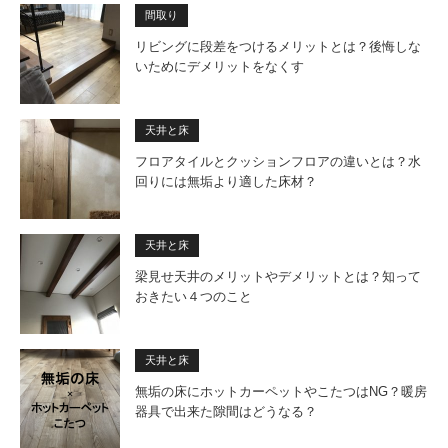
間取り
リビングに段差をつけるメリットとは？後悔しな
いためにデメリットをなくす
天井と床
フロアタイルとクッションフロアの違いとは？水
回りには無垢より適した床材？
天井と床
梁見せ天井のメリットやデメリットとは？知って
おきたい４つのこと
天井と床
無垢の床にホットカーペットやこたつはNG？暖房
器具で出来た隙間はどうなる？