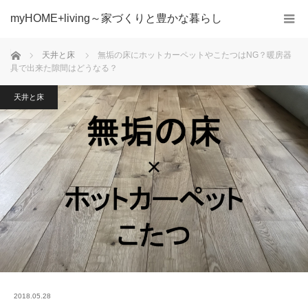
myHOME+living～家づくりと豊かな暮らし
ホーム
天井と床
無垢の床にホットカーペットやこたつはNG？暖房器
具で出来た隙間はどうなる？
天井と床
2018.05.28