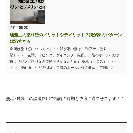
2017.09.30
珪藻土の塗り壁のメリットやデメリット？我が家のパターン
は渋すぎる
今回は塗り壁についてです＾＾我が家の壁は、 珪藻土（塗り
壁）・・・玄関、リビング、ダイニング、階段、二階のホール（吹き
抜けリビング階段なので区切りがないため） 壁紙（クロス）・・・ト
イレ、洗面所、などの個室。二階のホール以外の個室。 玄関から...
無垢×珪藻土の調湿作用で梅雨の時期も快適に過ごせてます＾＾