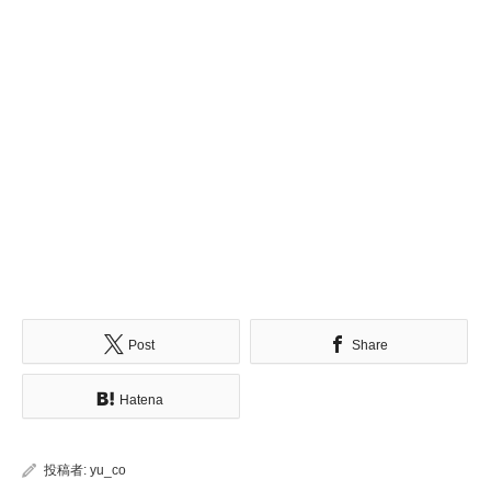
Post
Share
Hatena
投稿者:
yu_co