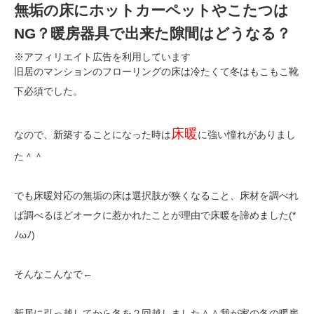
無垢の床にホットカーペットやこたつは
NG？暖房器具で出来た隙間はどうなる？
※アフィリエイト広告を利用しています
旧居のマンションのフローリングの床は冷たくて冬はもこもこ靴
下必須でした。
床暖
なので、新築することになった時は
に強い憧れがありまし
た＾＾
でも床暖対応の無垢の床は選択肢が狭くなること、床材を調べれ
ば調べるほどオークに惹かれたことが理由で床暖を諦めました(*
ﾉωﾉ)
そんなこんなで←
新居に引っ越してから冬を２回越しました＾＾我が家の冬の暖房