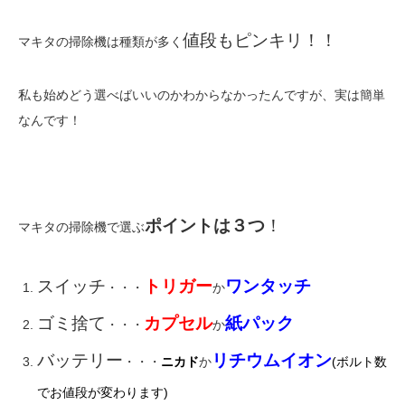
値段もピンキリ！！
マキタの掃除機は種類が多く
私も始めどう選べばいいのかわからなかったんですが、実は簡単
なんです！
ポイントは３つ
！
マキタの掃除機で選ぶ
スイッチ
トリガー
ワンタッチ
・・・
か
ゴミ捨て
カプセル
紙パック
・・・
か
バッテリー
リチウムイオン
・・・
ニカド
か
(ボルト数
でお値段が変わります)