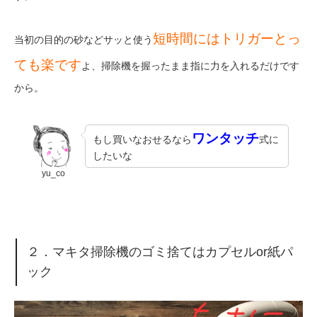
短時間にはトリガーとっ
当初の目的の砂などサッと使う
ても楽です
よ、掃除機を握ったまま指に力を入れるだけです
から。
ワンタッチ
もし買いなおせるなら
式に
したいな
yu_co
２．マキタ掃除機のゴミ捨てはカプセルor紙パ
ック