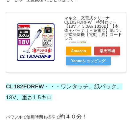
マキタ 充電式クリーナ
CL182FDRFW 特別セット
【18V ／ 3.0Ah 1830B】【本
体＋バッテリ＋充電器】紙パッ
ク式掃除機【電動工具】コード
レス
created by
Rinker
Amazon
楽天市場
Yahooショッピング
CL182FDRFW
・・・ワンタッチ、紙パック、
18V、重さ1.5キロ
約４０分！
パワフルで使用時間も標準で